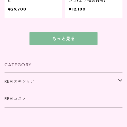
K
シュ(まつ毛美容液)
¥29,700
¥12,100
もっと見る
CATEGORY
REVIスキンケア
パーフェクトシリーズ
REVIコスメ
REVI SOME(エクソソーム)シリーズ