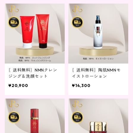
〖送料無料〗NMNクレン
〖送料無料〗陶肌NMNモ
ジング＆洗顔セット
イストローション
¥20,900
¥14,300