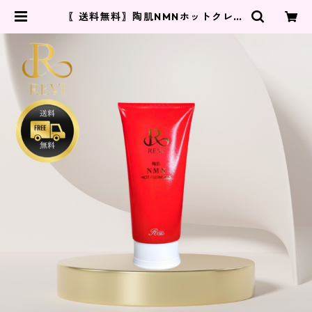
〖送料無料〗陶肌NMNホットクレン
ジング | REVI 正規代理店 Re styl
e.