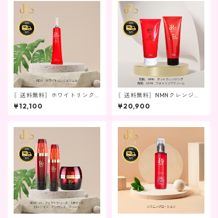
〖送料無料〗ホワイトリンク
〖送料無料〗NMNクレンジン
ルジェル
グ＆洗顔セット
¥12,100
¥20,900