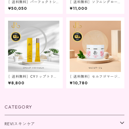
〖送料無料〗パーフェクトシ
〖送料無料〗ソフニングロー
リーズ3点セット
ション
¥50,050
¥11,000
〖送料無料〗CYリップトリー
〖送料無料〗セルフゴマージ
トメント
ュ
¥8,800
¥10,780
CATEGORY
REVIスキンケア