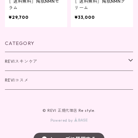
〖送料無料〗陶肌NMNセ
〖送料無料〗陶肌NMNク
ラム
リーム
¥29,700
¥33,000
CATEGORY
REVIスキンケア
パーフェクトシリーズ
REVIコスメ
REVI SOME(エクソソーム)シリーズ
© REVI 正規代理店 Re style.
NMNシリーズ
Powered by