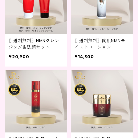
〖送料無料〗NMNクレン
〖送料無料〗陶肌NMNモ
ジング＆洗顔セット
イストローション
¥20,900
¥14,300