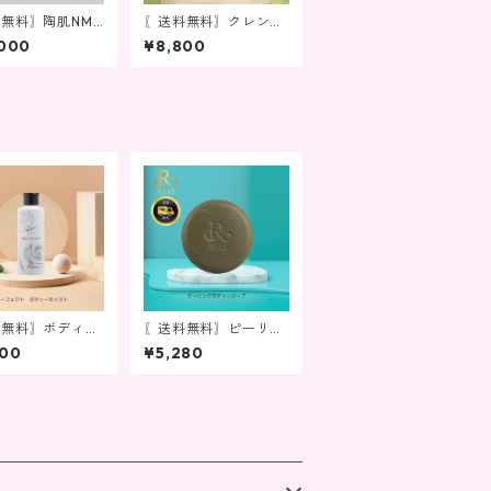
無料〗陶肌NMN
〖送料無料〗クレンジ
ーム
ングジェル
,000
¥8,800
料無料〗ボディモ
〖送料無料〗ピーリン
ト
グソープ
800
¥5,280