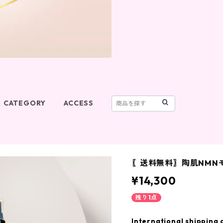
CATEGORY
ACCESS
〖送料無料〗陶肌NMN
¥14,300
残り1点
International shipping 