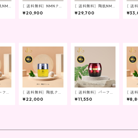
NMN
〖送料無料〗NMNクレ
〖送料無料〗陶肌NMN
〖送料
リーム
ンジング＆洗顔セット
セラム
クリ
¥20,900
¥29,700
¥33
ーフェ
〖送料無料〗陶肌クリ
〖送料無料〗パーフェ
〖送
ワンジ
ーム
クトモイストクリーム
イス
¥22,000
¥11,550
¥8,