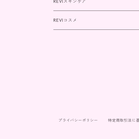
REVIスキンケア
パーフェクトシリーズ
REVIコスメ
REVI SOME(エクソソーム)シリーズ
NMNシリーズ
プライバシーポリシー
特定商取引法に