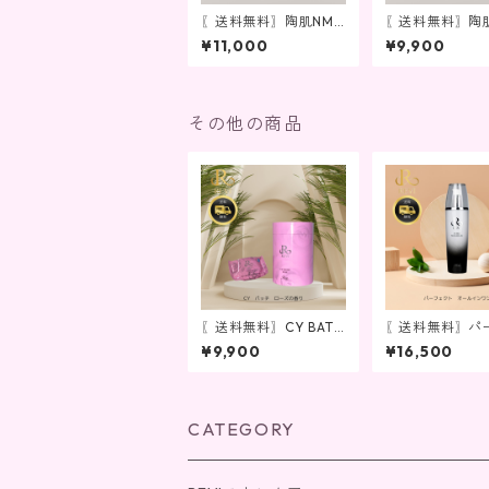
〖送料無料〗陶肌NMN
〖送料無料〗陶肌
ホットクレンジング
ウォッシングク
¥11,000
¥9,900
その他の商品
〖送料無料〗CY BATH
〖送料無料〗パ
ローズの香り
クトオールイン
¥9,900
¥16,500
ェル
CATEGORY