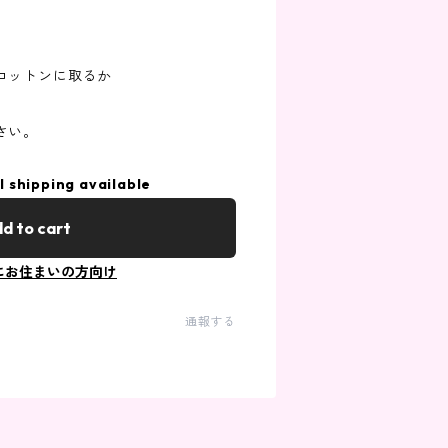
コットンに取るか
さい。
l shipping available
d to cart
にお住まいの方向け
通報する