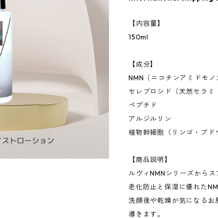
【内容量】
150ml
【成分】
NMN（ニコチンアミドモノ
セレブロシド（天然セラミ
ペプチド
アルジルリン
植物幹細胞（リンゴ・ブド
【商品説明】
ルヴィNMNシリーズから
老化防止と保湿に優れたN
洗顔後や乾燥が気になるお
導きます。