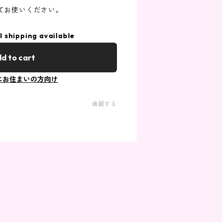
てお使いください。
l shipping available
d to cart
にお住まいの方向け
通報する