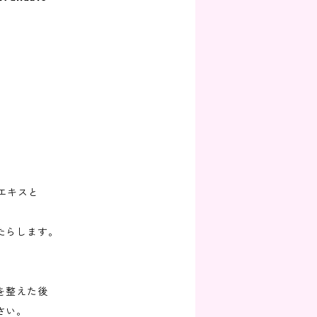
エキスと
たらします。
を整えた後
さい。