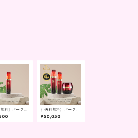
料無料〗パーフェ
〖送料無料〗パーフェ
モイストエッセン
クトシリーズ3点セッ
500
¥50,050
ト