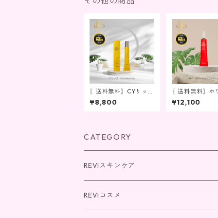
その他の商品
〖送料無料〗CYリッ
〖送料無料〗ホ
プトリートメント
リンクルジェル
¥8,800
¥12,100
CATEGORY
REVIスキンケア
パーフェクトシリーズ
REVIコスメ