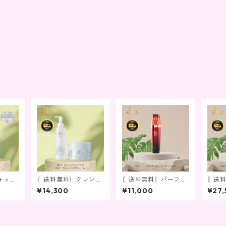
ォッシ
〖送料無料〗クレンジ
〖送料無料〗パーフェ
〖送
ング＆洗顔セット
クトモイストローショ
クト
¥14,300
¥11,000
¥27,
ン
ス