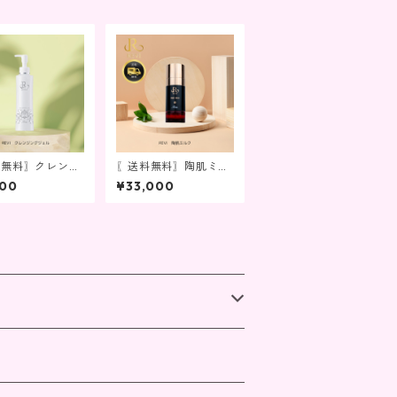
料無料〗クレンジ
〖送料無料〗陶肌ミル
ジェル
ク
800
¥33,000