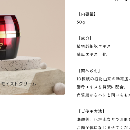
【内容量】
50g
【成分】
植物幹細胞エキス
酵母エキス 他
【商品説明】
10種類の植物由来の幹細胞
酵母エキスを贅沢に配合。
角質層からハリと潤いをも
【ご使用方法】
洗顔後、化粧水などでお肌
お顔全体になじませてくだ