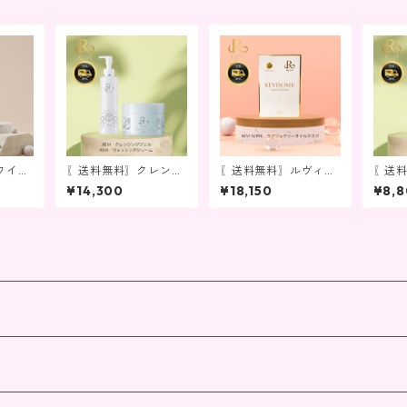
ワイト
〖送料無料〗クレンジ
〖送料無料〗ルヴィソ
〖送
ング＆洗顔セット
ーム ラグジュアリーオ
ング
¥14,300
¥18,150
¥8,
イルマスク 1箱 10
枚入り