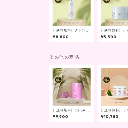
〖送料無料〗クレンジ
〖送料無料〗ウ
ングジェル
ングクリーム
¥8,800
¥5,500
その他の商品
〖送料無料〗CY BATH
〖送料無料〗セ
ローズの香り
マージュ
¥9,900
¥10,780