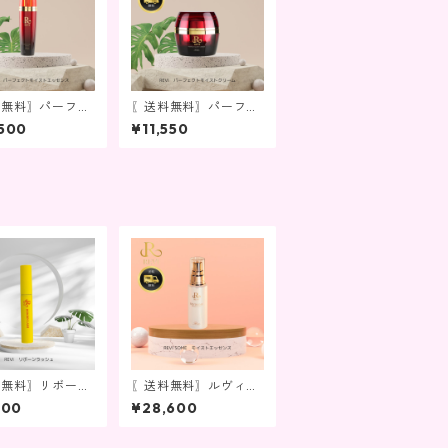
料無料〗パーフェ
〖送料無料〗パーフェ
モイストエッセン
クトモイストクリーム
500
¥11,550
料無料〗リボーン
〖送料無料〗ルヴィソ
ュ(まつ毛美容
ーム モイストエッセ
100
¥28,600
ンス