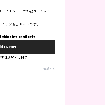
フェクトシリーズ3点(ローション・
ームケア５点セットです。
l shipping available
d to cart
にお住まいの方向け
通報する