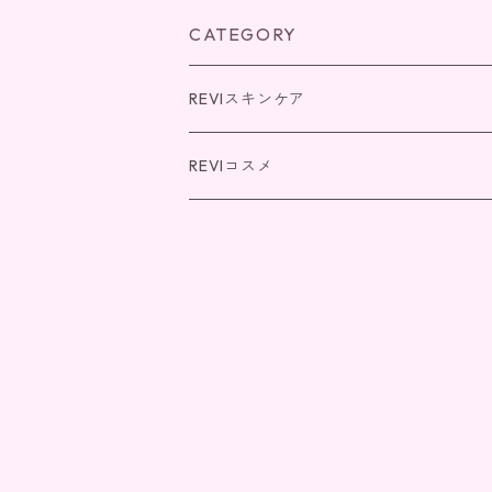
CATEGORY
REVIスキンケア
パーフェクトシリーズ
REVIコスメ
REVI SOME(エクソソーム)シリーズ
NMNシリーズ