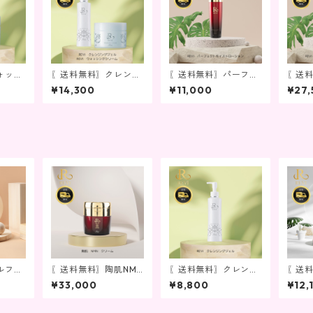
ォッシ
〖送料無料〗クレンジ
〖送料無料〗パーフェ
〖送
ング＆洗顔セット
クトモイストローショ
クト
¥14,300
¥11,000
¥27,
ン
ス
ルフゴ
〖送料無料〗陶肌NMN
〖送料無料〗クレンジ
〖送
クリーム
ングジェル
ラッシ
¥33,000
¥8,800
¥12,
液)