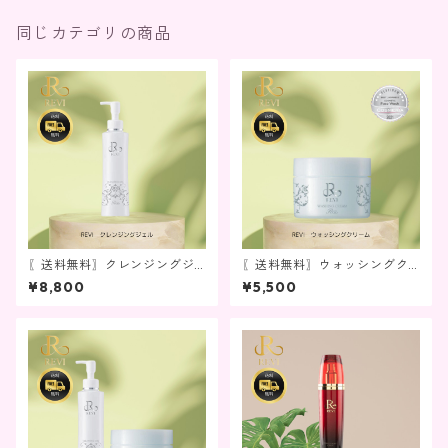
同じカテゴリの商品
〖送料無料〗クレンジングジ
〖送料無料〗ウォッシングク
ェル
リーム
¥8,800
¥5,500