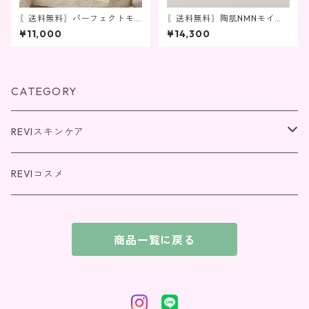
〖送料無料〗パーフェクトモ
〖送料無料〗陶肌NMNモイス
イストローション
トローション
¥11,000
¥14,300
CATEGORY
REVIスキンケア
パーフェクトシリーズ
REVIコスメ
REVI SOME(エクソソーム)シリーズ
商品一覧に戻る
NMNシリーズ