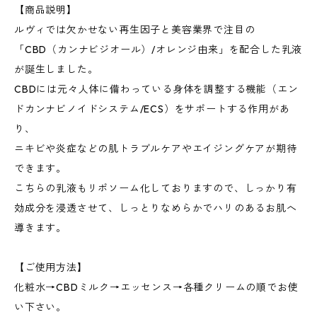
【商品説明】
ルヴィでは欠かせない再生因子と美容業界で注目の
「CBD（カンナビジオール）/オレンジ由来」を配合した乳液
が誕生しました。
CBDには元々人体に備わっている身体を調整する機能（エン
ドカンナビノイドシステム/ECS）をサポートする作用があ
り、
ニキビや炎症などの肌トラブルケアやエイジングケアが期待
できます。
こちらの乳液もリポソーム化しておりますので、しっかり有
効成分を浸透させて、しっとりなめらかでハリのあるお肌へ
導きます。
【ご使用方法】
化粧水→CBDミルク→エッセンス→各種クリームの順でお使
い下さい。