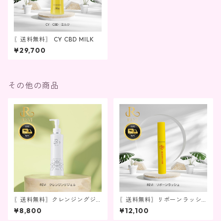
〖送料無料〗 CY CBD MILK
¥29,700
その他の商品
〖送料無料〗クレンジングジ
〖送料無料〗リボーンラッシ
ェル
ュ(まつ毛美容液)
¥8,800
¥12,100